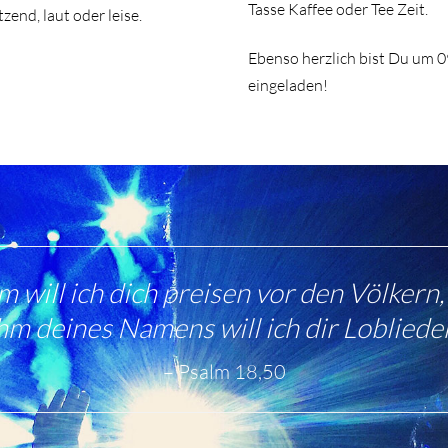
Tasse Kaffee oder Tee Zeit.
tzend, laut oder leise.
Ebenso herzlich bist Du um 
eingeladen!
 will ich dich preisen vor den Völkern,
m deines Namens will ich dir Loblieder
Psalm 18,50